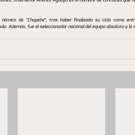
iones, finalmente Andrés Aguayo es el hombre de confianza que te
écnico de “Chupete”, tras haber finalizado su ciclo como entre
la. Además, fue el seleccionador nacional del equipo absoluto y la