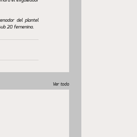
ndrá el exgoleador 
nador del plantel 
 sub 20 femenina.
Ver todo