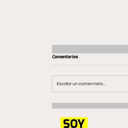
Comentarios
Escribir un comentario...
San Luis Femenino enfrenta
a Unión La Calera en duelo
por la clasificación