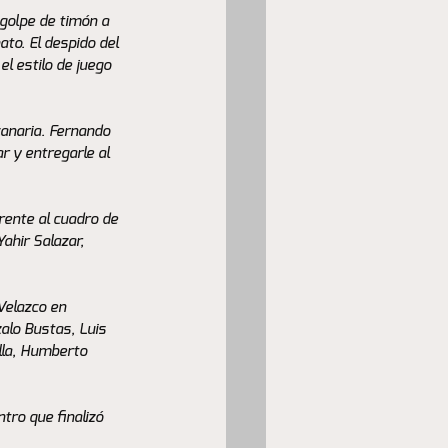
golpe de timón a 
to. El despido del 
l estilo de juego 
canaria. Fernando 
r y entregarle al 
rente al cuadro de 
ahir Salazar, 
Velazco en 
alo Bustas, Luis 
lla, Humberto 
tro que finalizó 