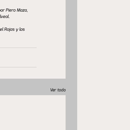
por Piero Maza, 
lveal.
l Rojas y los 
Ver todo