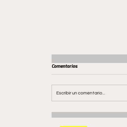
Comentarios
Escribir un comentario...
San Luis no quiere hacer
milagros