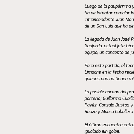
Luego de la paupérrima y
fin de intentar cambiar 
intrascendente Juan Manu
de un San Luis que ha de
La llegada de Juan José R
Guajardo, actual jefe téc
equipo, un concepto de ju
Para este partido, el téc
Limache en la fecha reci
quienes aún no tienen mi
La posible oncena del pr
portería; Guillermo Cubi
Pavéz, Gonzalo Bustos y 
Suazo y Mauro Caballero 
El último encuentro entr
igualado sin goles.