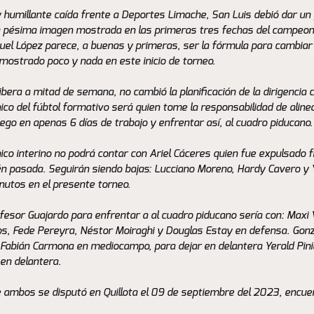
 humillante caída frente a Deportes Limache, San Luis debió dar un 
la pésima imagen mostrada en las primeras tres fechas del campeona
el López parece, a buenas y primeras, ser la fórmula para cambiar e
mostrado poco y nada en este inicio de torneo.
ibera a mitad de semana, no cambió la planificación de la dirigencia 
nico del fúbtol formativo será quien tome la responsabilidad de alinea
ego en apenas 6 días de trabajo y enfrentar así, al cuadro piducano.
nico interino no podrá contar con Ariel Cáceres quien fue expulsado f
én pasada. Seguirán siendo bajas: Lucciano Moreno, Hardy Cavero y Y
nutos en el presente torneo. 
ofesor Guajardo para enfrentar a al cuadro piducano sería con: Maxi 
llos, Fede Pereyra, Néstor Moiraghi y Douglas Estay en defensa. Gonz
Fabián Carmona en mediocampo, para dejar en delantera Yerald Pini
en delantera.
e ambos se disputó en Quillota el 09 de septiembre del 2023, encuen