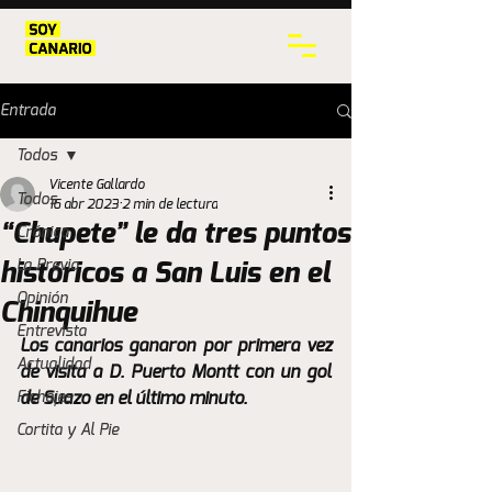
Entrada
Todos
Vicente Gallardo
Todos
16 abr 2023
2 min de lectura
“Chupete” le da tres puntos
Crónica
La Previa
históricos a San Luis en el
Opinión
Chinquihue
Entrevista
Los canarios ganaron por primera vez 
Actualidad
de visita a D. Puerto Montt con un gol 
Fichajes
de Suazo en el último minuto.
Cortita y Al Pie