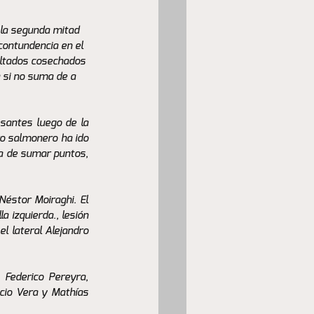
 la segunda mitad 
contundencia en el 
ultados cosechados 
a si no suma de a 
santes luego de la 
ro salmonero ha ido 
a de sumar puntos, 
éstor Moiraghi. El 
 izquierda., lesión 
l lateral Alejandro 
 Federico Pereyra, 
cio Vera y Mathías 