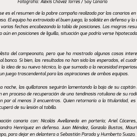
Fotografía: Aléxis Chávez Torres / Soy Canario
Ese es el resumen de la pobre campaña realizada por los canarios en
. El equipo ha extraviado el buen juego, la solidéz en defensa y la 
or varias fechas encabezando la tabla de posiciones. Los magros res
o aún en posiciones de liguilla, situación que podría verse hipotecad
.
colista del campeonato, pero que ha mostrado algunas cosas intere
 al banco. Si bien, los resultados no han sido los esperados, el cuad
a idea de su nuevo técnico, lo que sumado a la necesidad imperios
 un juego trascendental para las aspiraciones de ambos equipos.
a noche, los quillotanos seguirán lamentando la baja de su capitán N
en proceso de recuperación de una tendinosis rotuliana de su rodilla
 por al menos 3 encuentros. Quien retornaría a la titularidad, es e
peró de su lesión al tobillo.
mación canaria con: Nicolás Avellaneda en portería; Ariel Cáceres,
ejandro Henríquez en defensa. Juan Méndez, Gonzalo Bustos, Mauri
o, para dejar en delantera a Sebastián Parada y Humberto Suazo.