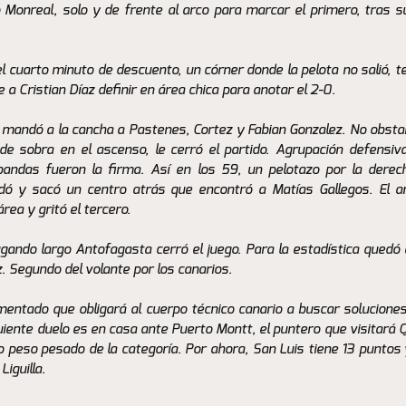
 Monreal, solo y de frente al arco para marcar el primero, tras s
l cuarto minuto de descuento, un córner donde la pelota no salió, te
 a Cristian Díaz definir en área chica para anotar el 2-0. 
 mandó a la cancha a Pastenes, Cortez y Fabian Gonzalez. No obstan
de sobra en el ascenso, le cerró el partido. Agrupación defensiva
bandas fueron la firma. Así en los 59, un pelotazo por la derech
ó y sacó un centro atrás que encontró a Matías Gallegos. El an
rea y gritó el tercero. 
gando largo Antofagasta cerró el juego. Para la estadística quedó el
. Segundo del volante por los canarios. 
entado que obligará al cuerpo técnico canario a buscar soluciones
guiente duelo es en casa ante Puerto Montt, el puntero que visitará Qu
o peso pesado de la categoría. Por ahora, San Luis tiene 13 puntos 
iguilla.