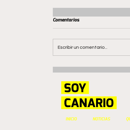
Comentarios
Escribir un comentario...
San Luis mantiene el invicto
en Quillota
INICIO
NOTICIAS
Q