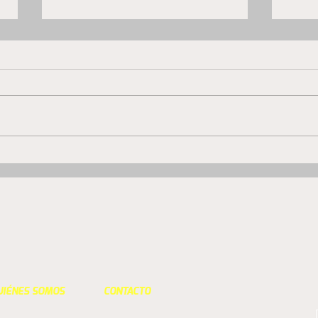
San Luis se impuso con
San 
autoridad en Curicó y
adiós
consiguió su primer triunfo
como visitante
UIÉNES SOMOS
CONTACTO