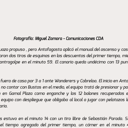
Fotografía: Miguel Zamora - Comunicaciones CDA
azo propuso , pero Antofagasta aplicó el manual del ascenso y casti
ron dos tiros de esquinas en los descuentos del primer tiempo, mie
 contragolpe en el minuto 59. El canario queda undécimo con 13 punt
fuera de casa por 3 a 1 ante Wanderers y Cobreloa. El inicio en Anto
o contar con Bustos en el medio, el equipo trató de presionar y par
za en Gamal Plaza como enganche y los 12 balones recuperados e
equipo con despliegue que obligaba al local a jugar con pelotazos l
ria. 
 estuvo en el minuto 14 con un tiro libre de Sebastián Parada. Si
l tiempo agregado del primer tiempo, un córner en el minuto 4