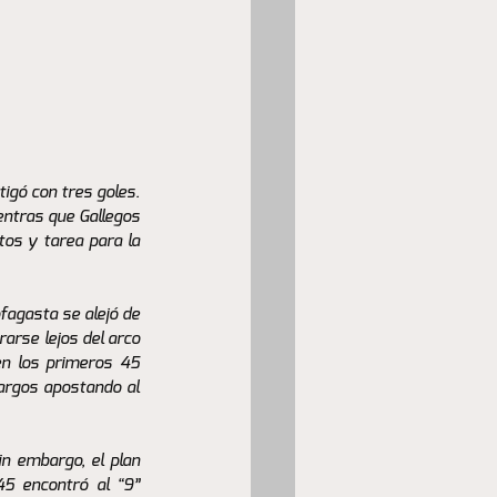
gó con tres goles. 
ntras que Gallegos 
os y tarea para la 
fagasta se alejó de 
arse lejos del arco 
n los primeros 45 
argos apostando al 
n embargo, el plan 
5 encontró al “9” 