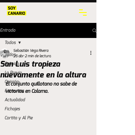
Entrada
Todos
Sebastián Vega Rivera
Todos
26 abr
2 min de lectura
San Luis tropieza
Crónica
La Previa
nuevamente en la altura
Opinión
El conjunto quillotano no sabe de 
Entrevista
victorias en Calama.
Actualidad
Fichajes
Cortita y Al Pie