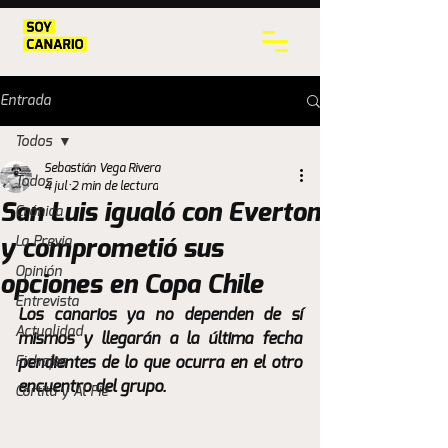
Entrada
Todos
Sebastián Vega Rivera
Todos
4 jul
2 min de lectura
San Luis igualó con Everton
Crónica
La Previa
y comprometió sus
Opinión
opciones en Copa Chile
Entrevista
Los canarios ya no dependen de sí 
Actualidad
mismos y llegarán a la última fecha 
Fichajes
pendientes de lo que ocurra en el otro 
encuentro del grupo.
Cortita y Al Pie