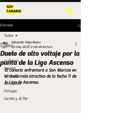
Entrada
Todos
Sebastián Vega Rivera
Todos
22 may 2025
2 min de lectura
Duelo de alto voltaje por la
Crónica
La Previa
punta de la Liga Ascenso
Opinión
El canario enfrentará a San Marcos en 
Entrevista
el duelo más atractivo de la fecha 11 de 
la Liga de Ascenso.
Actualidad
Fichajes
Cortita y Al Pie