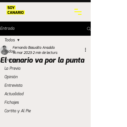
Entrada
Todos
Fernando Basualto Ansaldo
Todos
14 mar 2023
2 min de lectura
El canario va por la punta
Crónica
La Previa
Opinión
Entrevista
Actualidad
Fichajes
Cortita y Al Pie