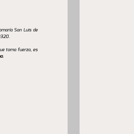
omaría San Luis de 
#320
. 
ue toma fuerza, es 
no
. 