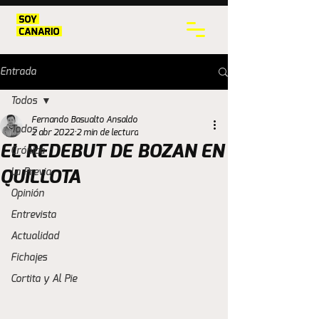
Entrada
Todos
Fernando Basualto Ansaldo
Todos
2 abr 2022
2 min de lectura
EL REDEBUT DE BOZAN EN
Crónica
La Previa
QUILLOTA
Opinión
Entrevista
Actualidad
Fichajes
Cortita y Al Pie