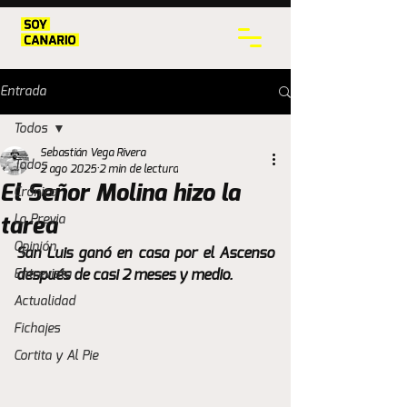
Entrada
Todos
Sebastián Vega Rivera
Todos
2 ago 2025
2 min de lectura
El Señor Molina hizo la
Crónica
La Previa
tarea
Opinión
San Luis ganó en casa por el Ascenso 
Entrevista
después de casi 2 meses y medio. 
Actualidad
Fichajes
Cortita y Al Pie