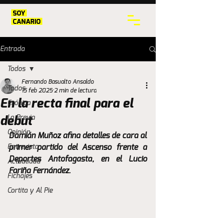
Entrada
Todos
Fernando Basualto Ansaldo
Todos
15 feb 2025
2 min de lectura
En la recta final para el
Crónica
La Previa
debut
Opinión
Damián Muñoz afina detalles de cara al 
Entrevista
primer partido del Ascenso frente a 
Deportes Antofagasta, en el Lucio 
Actualidad
Fariña Fernández.
Fichajes
Cortita y Al Pie