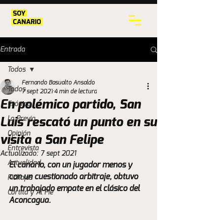
Entrada
Todos
Fernando Basualto Ansaldo
Todos
7 sept 2021
4 min de lectura
En polémico partido, San
Crónica
La Previa
Luis rescató un punto en su
Opinión
visita a San Felipe
Entrevista
Actualizado:
7 sept 2021
Actualidad
El canario, con un jugador menos y 
con un cuestionado arbitraje, obtuvo 
Fichajes
un trabajado empate en el clásico del 
Cortita y Al Pie
Aconcagua.