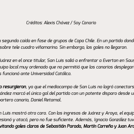
Créditos: Alexis Chávez / Soy Canario
u segunda caída en fase de grupos de Copa Chile. En un partido do
sobre tele cuadro viñamarino. Sin embargo, los goles no llegaron. 
rez en el once titular, San Luis salió a enfrentar a Everton en Sausa
ipo local muy ordenado que no permitió que los canarios desplegara
s funcionó ante Universidad Católica.
o resurgieron
, ya que el mediocampo de San Luis no logró conectarse
ández marcó el único gol del partido con un potente disparo desde 
portero canario, Daniel Retamal.
Luis mostró otra cara. Con los ingresos de Juárez y Araya, el equipo
ionó y atacó, pero no fue suficiente. Además, Ignacio González tu
vitando goles claros de Sebastián Parada, Martín Carreño y Juan Ar