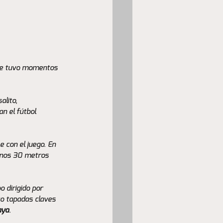
nde tuvo momentos 
lito, 
n el fútbol 
 con el juego. En 
unos 30 metros 
 dirigido por 
vo tapadas claves 
aya
.