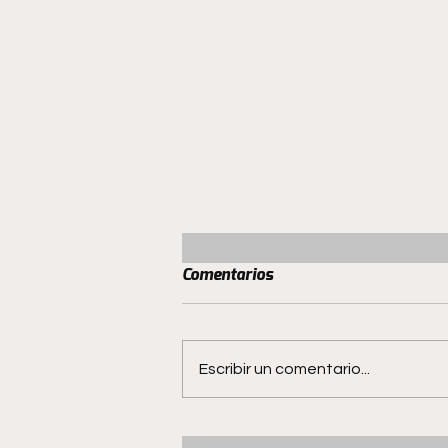
Comentarios
Escribir un comentario...
San Luis mantiene el invicto