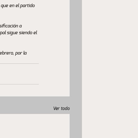
que en el partido 
ificación a 
pal sigue siendo el 
brero, por la 
Ver todo