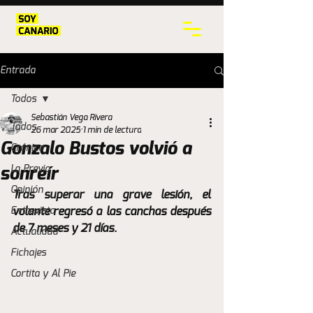
Entrada
Todos
Sebastián Vega Rivera
Todos
26 mar 2025
1 min de lectura
Gonzalo Bustos volvió a
Crónica
La Previa
sonreír
Opinión
Tras superar una grave lesión, el 
Entrevista
volante regresó a las canchas después 
de 7 meses y 21 días. 
Actualidad
Fichajes
Cortita y Al Pie