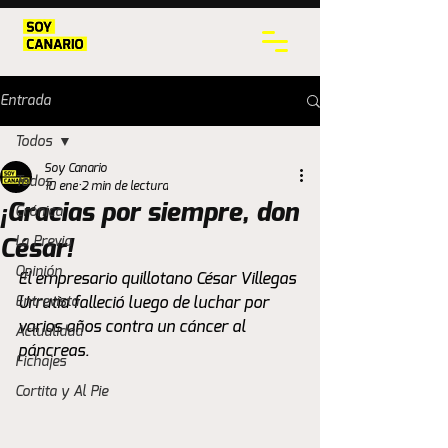
Entrada
Todos
Soy Canario
Todos
10 ene
2 min de lectura
¡Gracias por siempre, don
Crónica
La Previa
César!
Opinión
El empresario quillotano César Villegas 
Entrevista
Urrutia falleció luego de luchar por 
varios años contra un cáncer al 
Actualidad
páncreas.
Fichajes
Cortita y Al Pie