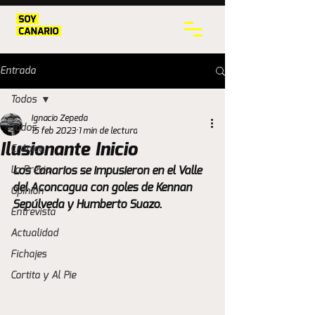
Entrada
Todos
Ignacio Zepeda
Todos
15 feb 2023
1 min de lectura
Ilusionante Inicio
Crónica
La Previa
Los Canarios se impusieron en el Valle 
del Aconcagua con goles de Kennan 
Opinión
Sepúlveda y Humberto Suazo. 
Entrevista
Actualidad
Fichajes
Cortita y Al Pie