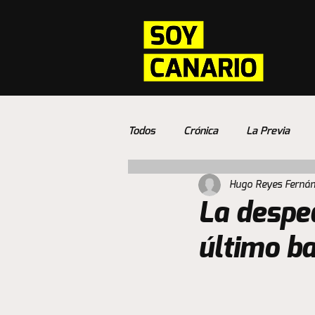
Todos
Crónica
La Previa
Hugo Reyes Ferná
La desped
último b