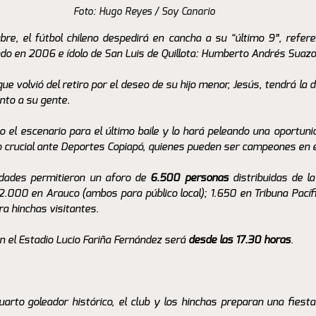
Foto: Hugo Reyes / Soy Canario
re, el fútbol chileno despedirá en cancha a su “último 9”, referen
ndo en 2006 e ídolo de San Luis de Quillota: Humberto Andrés Suazo
e volvió del retiro por el deseo de su hijo menor, Jesús, tendrá la 
nto a su gente.
o el escenario para el último baile y lo hará peleando una oportunida
crucial ante Deportes Copiapó, quienes pueden ser campeones en e
idades permitieron un aforo de 
6.500 personas
 distribuidas de l
2.000 en Arauco (ambos para público local); 1.650 en Tribuna Pacífic
a hinchas visitantes. 
n el Estadio Lucio Fariña Fernández será 
desde las 17.30 horas
. 
rto goleador histórico, el club y los hinchas preparan una fiesta