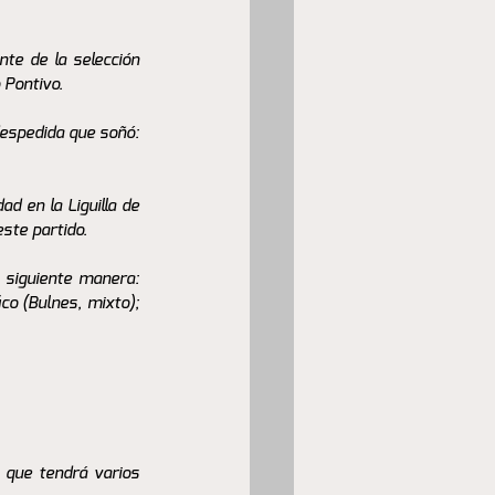
te de la selección 
 Pontivo. 
despedida que soñó: 
d en la Liguilla de 
ste partido. 
a siguiente manera: 
o (Bulnes, mixto); 
 que tendrá varios 