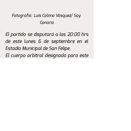
Fotografía: Luis Colima Vásquez/ Soy 
Canario
El partido se disputará a las 20:00 hrs 
de este lunes 6 de septiembre en el 
Estadio Municipal de San Felipe.
El cuerpo arbitral designado para este 
encuentro está conformado por:
Árbitro: Miguel Araos 
Árbitro Asistente 1: Rodrigo Brevis
Árbitro Asistente 2: Marcelo Wilson
Cuarto árbitro: José Vergara
El partido no será televisado.
La Previa