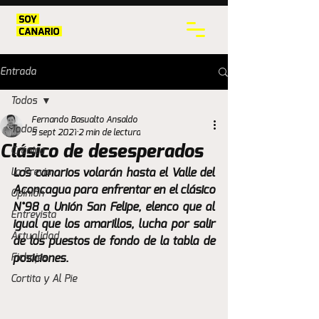
Entrada
Todos
Fernando Basualto Ansaldo
Todos
5 sept 2021
2 min de lectura
Clásico de desesperados
Crónica
La Previa
Los canarios volarán hasta el Valle del 
Aconcagua para enfrentar en el clásico 
Opinión
N°98 a Unión San Felipe, elenco que al 
Entrevista
igual que los amarillos, lucha por salir 
Actualidad
de los puestos de fondo de la tabla de 
Fichajes
posiciones.
Cortita y Al Pie