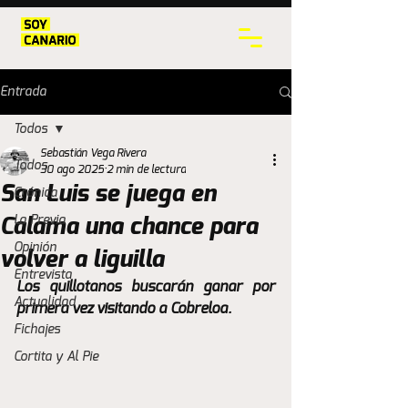
Entrada
Todos
Sebastián Vega Rivera
Todos
30 ago 2025
2 min de lectura
San Luis se juega en
Crónica
La Previa
Calama una chance para
Opinión
volver a liguilla
Entrevista
Los quillotanos buscarán ganar por 
Actualidad
primera vez visitando a Cobreloa.
Fichajes
Cortita y Al Pie