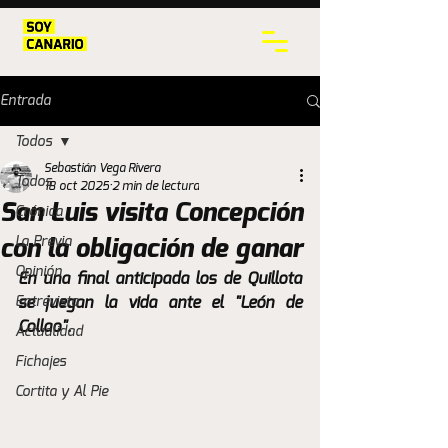
Entrada
Todos
Sebastián Vega Rivera
Todos
18 oct 2025
2 min de lectura
San Luis visita Concepción
Crónica
La Previa
con la obligación de ganar
Opinión
En una final anticipada los de Quillota 
Entrevista
se juegan la vida ante el "León de 
Collao".
Actualidad
Fichajes
Cortita y Al Pie