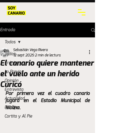
Entrada
Todos
Sebastián Vega Rivera
Todos
12 sept 2025
2 min de lectura
El canario quiere mantener
Crónica
La Previa
el vuelo ante un herido
Opinión
Curicó
Entrevista
Por primera vez el cuadro canario 
Actualidad
jugará en el Estadio Municipal de 
Fichajes
Molina.
Cortita y Al Pie