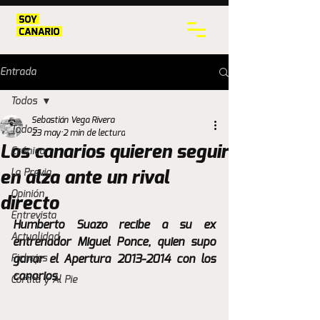
Entrada
Todos
Sebastián Vega Rivera
Todos
23 may
2 min de lectura
Los canarios quieren seguir
Crónica
La Previa
en alza ante un rival
Opinión
directo
Entrevista
Humberto Suazo recibe a su ex 
Actualidad
entrenador Miguel Ponce, quien supo 
Fichajes
ganar el Apertura 2013-2014 con los 
canarios. 
Cortita y Al Pie