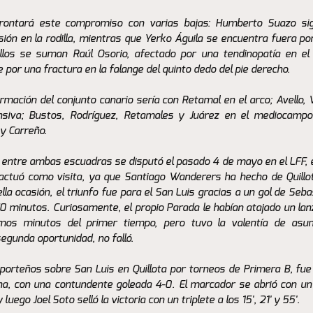
afrontará este compromiso con varias bajas: Humberto Suazo si
sión en la rodilla, mientras que Yerko Águila se encuentra fuera por
 ellos se suman Raúl Osorio, afectado por una tendinopatía en el
por una fractura en la falange del quinto dedo del pie derecho.
rmación del conjunto canario sería con Retamal en el arco; Avello, 
nsiva; Bustos, Rodríguez, Retamales y Juárez en el mediocampo
 y Carreño.
 entre ambas escuadras se disputó el pasado 4 de mayo en el LFF, e
 actuó como visita, ya que Santiago Wanderers ha hecho de Quillo
a ocasión, el triunfo fue para el San Luis gracias a un gol de Seba
 70 minutos. Curiosamente, el propio Parada le habían atajado un lan
mos minutos del primer tiempo, pero tuvo la valentía de asum
egunda oportunidad, no falló.
s porteños sobre San Luis en Quillota por torneos de Primera B, fue
a, con una contundente goleada 4-0. El marcador se abrió con un 
luego Joel Soto selló la victoria con un triplete a los 15', 21' y 55'.