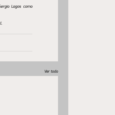
Sergio Lagos como 
l.
Ver todo