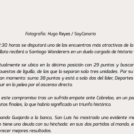
Fotografía: Hugo Reyes / SoyCanario 
:30 horas se disputará uno de los encuentros más atractivos de la f
lota recibirá a Santiago Wanderers en un duelo cargado de historia y
ctualmente se ubica en la décima posición con 29 puntos y buscará
uestos de liguilla, de los que lo separan solo tres unidades. Por su 
ran momento: suma 38 puntos y está a solo dos del líder, Deportes C
r en la pelea por el ascenso directo.
 a este compromiso tras un sufrido empate ante Cobreloa, en un par
os finales, lo que habría significado un triunfo histórico.
nando Guajardo a la banca, San Luis ha mostrado una evidente mej
n tiene una deuda con su hinchada: en sus dos partidos al mando, e
recer mejores resultados.