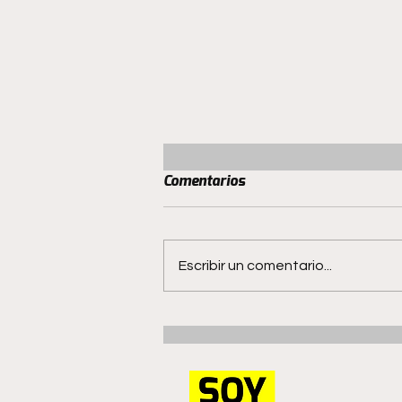
Comentarios
Escribir un comentario...
San Luis no quiere hacer
milagros