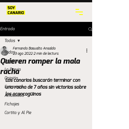
Entrada
Todos
Fernando Basualto Ansaldo
Todos
23 ago 2022
2 min de lectura
Quieren romper la mala
Crónica
La Previa
racha
Opinión
Los canarios buscarán terminar con 
Entrevista
una racha de 7 años sin victorias sobre 
los aconcagüinos
Actualidad
Fichajes
Cortita y Al Pie