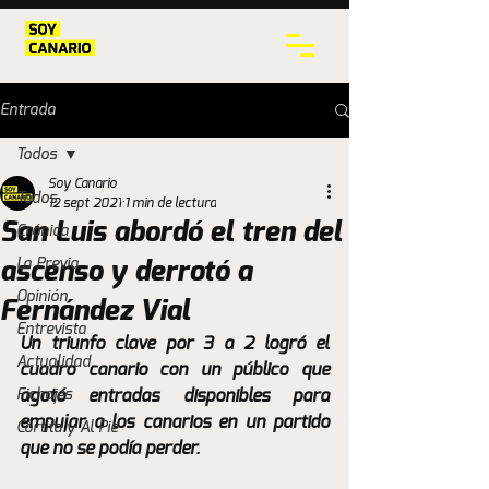
Entrada
Todos
Soy Canario
Todos
12 sept 2021
1 min de lectura
San Luis abordó el tren del
Crónica
La Previa
ascenso y derrotó a
Opinión
Fernández Vial
Entrevista
Un triunfo clave por 3 a 2 logró el 
Actualidad
cuadro canario con un público que 
Fichajes
agotó entradas disponibles para 
empujar a los canarios en un partido 
Cortita y Al Pie
que no se podía perder.