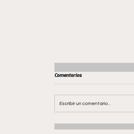
Comentarios
Escribir un comentario...
San Luis no quiere hacer
milagros