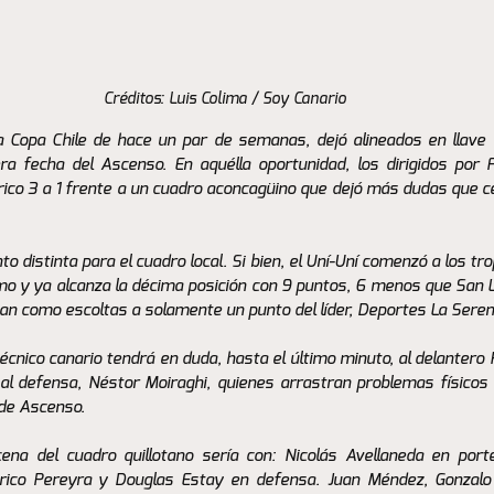
Créditos: Luis Colima / Soy Canario
a Copa Chile de hace un par de semanas, dejó alineados en llave 
ra fecha del Ascenso. En aquélla oportunidad, los dirigidos por 
ico 3 a 1 frente a un cuadro aconcagüino que dejó más dudas que ce
to distinta para el cuadro local. Si bien, el Uní-Uní comenzó a los tro
mo y ya alcanza la décima posición con 9 puntos, 6 menos que San Lui
an como escoltas a solamente un punto del líder, Deportes La Seren
écnico canario tendrá en duda, hasta el último minuto, al delantero
al defensa, Néstor Moiraghi, quienes arrastran problemas físicos
 de Ascenso. 
ena del cuadro quillotano sería con: Nicolás Avellaneda en porter
erico Pereyra y Douglas Estay en defensa. Juan Méndez, Gonzalo