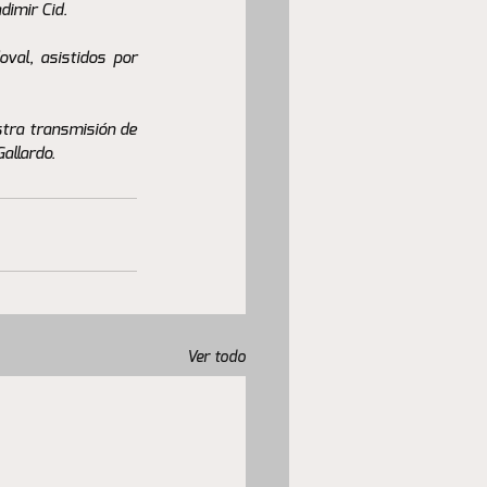
imir Cid.
val, asistidos por 
tra transmisión de 
allardo.
Ver todo