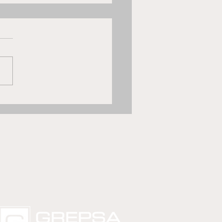
Luis golea a la UC en su
 a Copa Chile