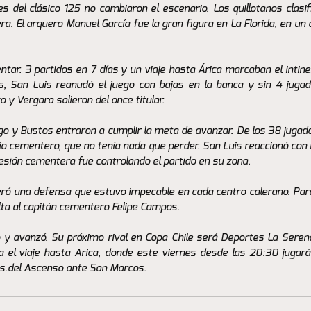
 del clásico 125 no cambiaron el escenario. Los quillotanos clasif
ra. El arquero Manuel García fue la gran figura en La Florida, en un 
ar. 3 partidos en 7 días y un viaje hasta Árica marcaban el intiner
s, San Luis reanudó el juego con bajas en la banca y sin 4 jugad
y Vergara salieron del once titular. 
go y Bustos entraron a cumplir la meta de avanzar. De los 38 jugado
io cementero, que no tenía nada que perder. San Luis reaccionó con
resión cementera fue controlando el partido en su zona. 
deró una defensa que estuvo impecable en cada centro calerano. Parad
lta al capitán cementero Felipe Campos. 
o y avanzó. Su próximo rival en Copa Chile será Deportes La Serena
ara el viaje hasta Arica, donde este viernes desde las 20:30 jugará 
s.del Ascenso ante San Marcos.