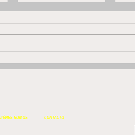
San Luis se impuso con
San 
autoridad en Curicó y
adiós
consiguió su primer triunfo
como visitante
UIÉNES SOMOS
CONTACTO