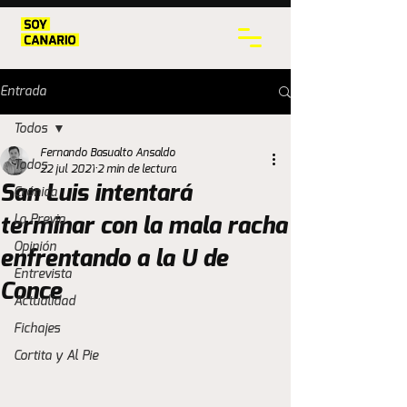
Entrada
Todos
Fernando Basualto Ansaldo
Todos
22 jul 2021
2 min de lectura
San Luis intentará
Crónica
La Previa
terminar con la mala racha
Opinión
enfrentando a la U de
Entrevista
Conce
Actualidad
Fichajes
Cortita y Al Pie