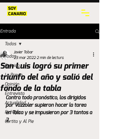
Entrada
Todos
Javier Tobar
Todos
23 mar 2022
2 min de lectura
San Luis logró su primer
Crónica
La Previa
triunfo del año y salió del
Opinión
fondo de la tabla
Entrevista
Contra todo pronóstico, los dirigidos 
Actualidad
por Vazzoler supieron hacer la tarea 
Fichajes
en Talca y se impusieron por 3 tantos a 
2.
Cortita y Al Pie