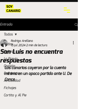
Entrada
Todos
Rodrigo Arellano
Todos
15 jul 2024
2 min de lectura
San Luis no encuentra
Crónica
La Previa
respuestas
Opinión
Los canarios cayeron por la cuenta 
Entrevista
mínima en un opaco partido ante U. De 
Conce
. 
Actualidad
Fichajes
Cortita y Al Pie