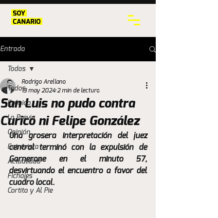
Entrada
Todos
Rodrigo Arellano
Todos
13 may 2024
2 min de lectura
San Luis no pudo contra
Crónica
La Previa
Curicó ni Felipe González
Opinión
Una grosera interpretación del juez 
Entrevista
central terminó con la expulsión de 
Garnerone en el minuto 57, 
Actualidad
desvirtuando el encuentro a favor del 
Fichajes
cuadro local. 
Cortita y Al Pie