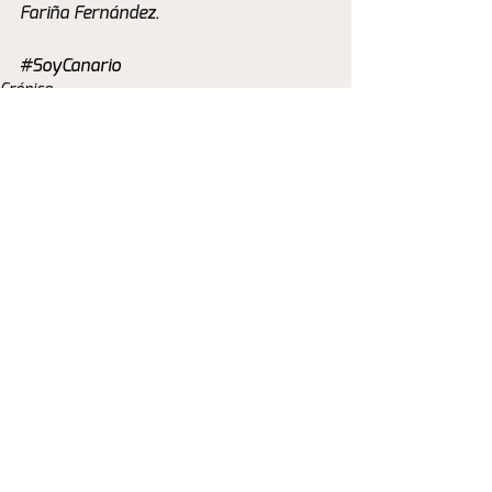
Fariña Fernández.
#SoyCanario
Crónica
Ver todo
Entradas recientes