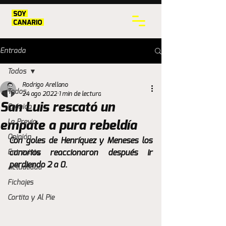
Entrada
Todos
Rodrigo Arellano
Todos
24 ago 2022
1 min de lectura
San Luis rescató un
Crónica
La Previa
empate a pura rebeldía
Opinión
Con goles de Henríquez y Meneses los 
Entrevista
canarios reaccionaron después ir 
perdiendo 2 a 0. 
Actualidad
Fichajes
Cortita y Al Pie