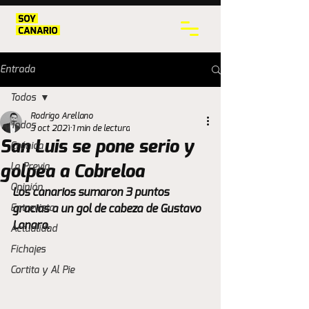
Entrada
Todos
Rodrigo Arellano
Todos
3 oct 2021
1 min de lectura
San Luis se pone serio y
Crónica
La Previa
golpea a Cobreloa
Opinión
Los canarios sumaron 3 puntos 
Entrevista
gracias a un gol de cabeza de Gustavo 
Lanaro.
Actualidad
Fichajes
Cortita y Al Pie