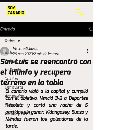
Entrada
Todos
Vicente Gallardo
Todos
29 ago 2023
2 min de lectura
San Luis se reencontró con
Crónica
La Previa
el triunfo y recupera
Opinión
terreno en la tabla
Entrevista
El canario viajó a la capital y cumplió 
Actualidad
con el objetivo. Venció 3-2 a Deportes 
Fichajes
Recoleta y cortó una racha de 5 
partidos sin ganar. Vidangossy, Suazo y 
Cortita y Al Pie
Méndez fueron los goleadores de la 
tarde.