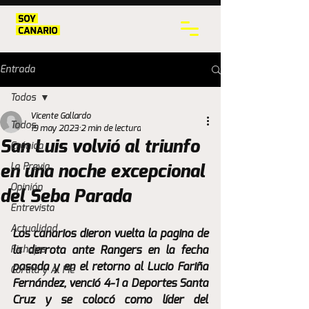
Entrada
Todos
Vicente Gallardo
Todos
19 may 2023
2 min de lectura
San Luis volvió al triunfo
Crónica
La Previa
en una noche excepcional
Opinión
del Seba Parada
Entrevista
Actualidad
Los canarios dieron vuelta la pagina de 
Fichajes
la derrota ante Rangers en la fecha 
pasada y en el retorno al Lucio Fariña 
Cortita y Al Pie
Fernández, venció 4-1 a Deportes Santa 
Cruz y se colocó como líder del 