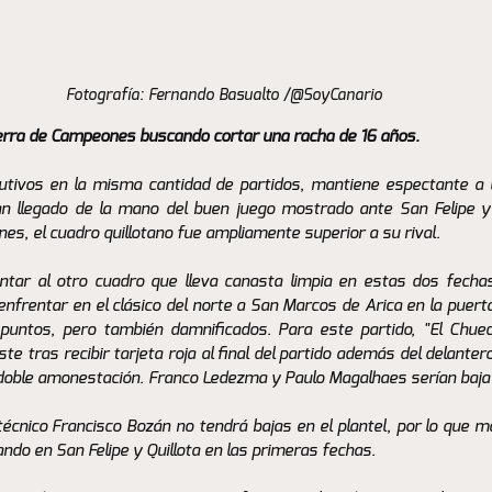
Fotografía: Fernando Basualto /@SoyCanario
Tierra de Campeones buscando cortar una racha de 16 años.
utivos en la misma cantidad de partidos, mantiene espectante a l
han llegado de la mano del buen juego mostrado ante San Felipe y
es, el cuadro quillotano fue ampliamente superior a su rival.
tar al otro cuadro que lleva canasta limpia en estas dos fechas.
nfrentar en el clásico del norte a San Marcos de Arica en la puerta
 puntos, pero también damnificados. Para este partido, "El Chuec
te tras recibir tarjeta roja al final del partido además del delantero
or doble amonestación. Franco Ledezma y Paulo Magalhaes serían baja 
técnico Francisco Bozán no tendrá bajas en el plantel, por lo que m
do en San Felipe y Quillota en las primeras fechas.