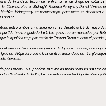
cena de Francisco Bozán par enfrentar a los dragones celestes, s
Ariel Cáceres, Néstor Moiraghi, Federico Pereyra y Daniel Viveros en
 Mathías Vidangossy en mediocampo, para dejar en delantera a 
 Carreño.
utado entre ambos en la zona norte, se disputó el 06 de mayo del 
l partido finalizó igualado 1 a 1. Los goles fueron marcados por Se
 que la igualdad cayó por medio de Cristian Duma cuando el partido y
 en el Estadio Tierra de Campeones de Iquique mañana, domingo 26
irigido por Felipe Jara como juez central, secundado por Sergio Lagos
audio Cevasco.
ido por Estadio TNT y podrás seguirlo en modo radio en nuestro ca
ndón "El Pelado del Gol" y los comentarios de Rodrigo Arrellano y Vi