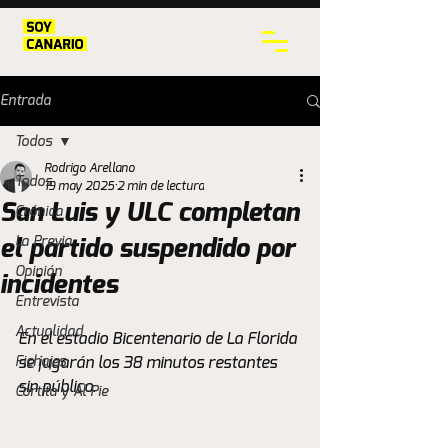
Entrada
Todos
Rodrigo Arellano
Todos
19 may 2025
2 min de lectura
San Luis y ULC completan
Crónica
La Previa
el partido suspendido por
Opinión
incidentes
Entrevista
Actualidad
En el estadio Bicentenario de La Florida 
Fichajes
se jugarán los 38 minutos restantes 
sin público.
Cortita y Al Pie