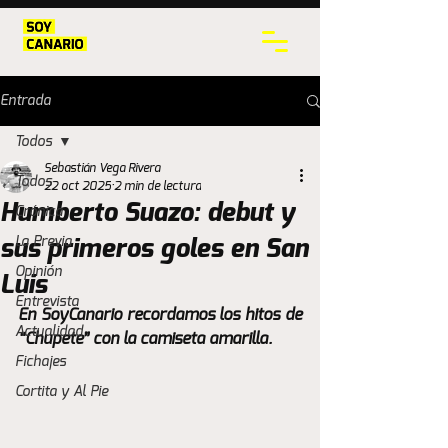
Entrada
Todos
Sebastián Vega Rivera
Todos
22 oct 2025
2 min de lectura
Humberto Suazo: debut y
Crónica
La Previa
sus primeros goles en San
Opinión
Luis
Entrevista
En SoyCanario recordamos los hitos de 
Actualidad
“Chupete” con la camiseta amarilla.
Fichajes
Cortita y Al Pie