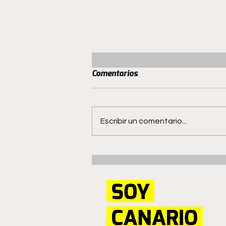
Comentarios
Escribir un comentario...
San Luis mantiene el invicto
en Quillota