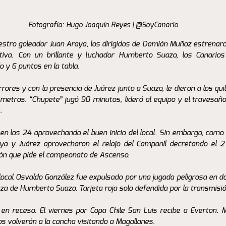
Fotografía: Hugo Joaquín Reyes | @SoyCanario
estro goleador Juan Araya, los dirigidos de Damián Muñoz estrenaron
tiva. Con un brillante y luchador Humberto Suazo, los Canarios
o y 6 puntos en la tabla. 
ores y con la presencia de Juárez junto a Suazo, le dieron a los quil
 metros. “Chupete” jugó 90 minutos, lideró al equipo y el travesaño 
. 
en los 24 aprovechando el buen inicio del local. Sin embargo, como e
aya y Juárez aprovecharon el relajo del Campanil decretando el 2
ión que pide el campeonato de Ascenso. 
n local Osvaldo González fue expulsado por una jugada peligrosa en do
eza de Humberto Suazo. Tarjeta roja solo defendida por la transmisión
n receso. El viernes por Copa Chile San Luis recibe a Everton. M
ios volverán a la cancha visitando a Magallanes. 