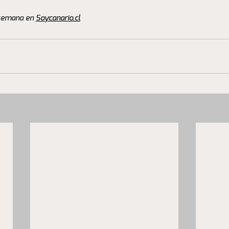
 semana en 
Soycanario.cl