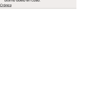
último duelo en casa.
Crónica
Ver todo
Entradas recientes