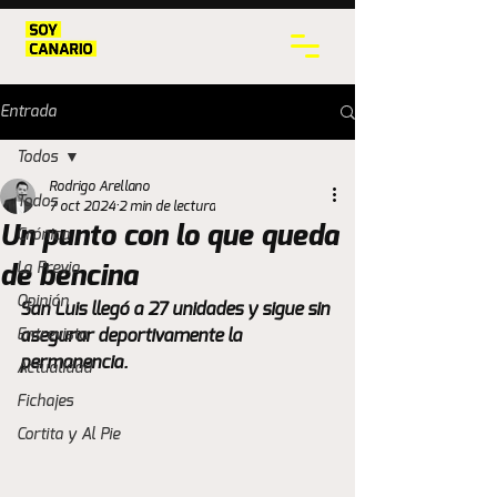
Entrada
Todos
Rodrigo Arellano
Todos
7 oct 2024
2 min de lectura
Un punto con lo que queda
Crónica
La Previa
de bencina
Opinión
San Luis llegó a 27 unidades y sigue sin 
Entrevista
asegurar deportivamente la 
permanencia. 
Actualidad
Fichajes
Cortita y Al Pie