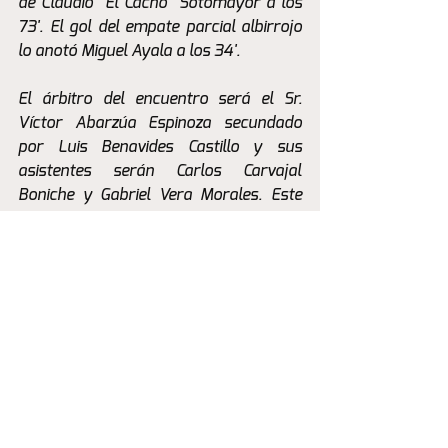
de Claudio "El Cacho" Sotomayor a los 
73'. El gol del empate parcial albirrojo 
lo anotó Miguel Ayala a los 34'.
El árbitro del encuentro será el Sr. 
Víctor Abarzúa Espinoza secundado 
por Luis Benavides Castillo y sus 
asistentes serán Carlos Carvajal 
Boniche y Gabriel Vera Morales. Este 
encuentro será transmitido por 
la aplicación Max.
La Previa
Ver todo
Entradas recientes