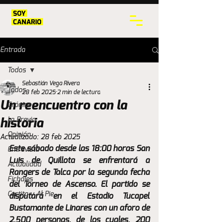
Entrada
Todos
Sebastián Vega Rivera
Todos
28 feb 2025
2 min de lectura
Un reencuentro con la
Crónica
La Previa
historia
Opinión
Actualizado:
28 feb 2025
Este sábado desde las 18:00 horas San 
Entrevista
Luis de Quillota se enfrentará a 
Actualidad
Rangers de Talca por la segunda fecha 
Fichajes
del Torneo de Ascenso. El partido se 
Cortita y Al Pie
disputará en el Estadio Tucapel 
Bustamante de Linares con un aforo de 
2.500 personas, de los cuales, 200 