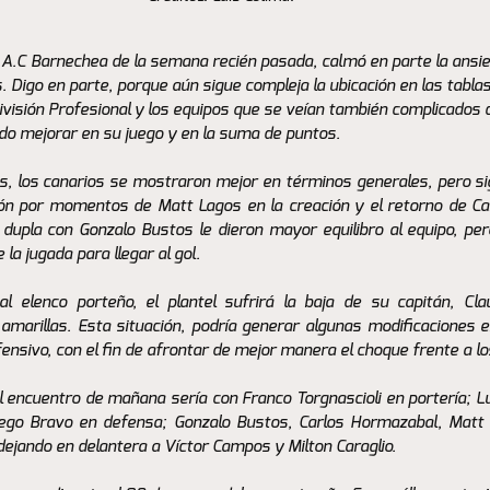
e A.C Barnechea de la semana recién pasada, calmó en parte la ansie
. Digo en parte, porque aún sigue compleja la ubicación en las tablas
visión Profesional y los equipos que se veían también complicados 
o mejorar en su juego y en la suma de puntos.
s, los canarios se mostraron mejor en términos generales, pero si
ión por momentos de Matt Lagos en la creación y el retorno de Ca
upla con Gonzalo Bustos le dieron mayor equilibro al equipo, per
 la jugada para llegar al gol.
al elenco porteño, el plantel sufrirá la baja de su capitán, Cla
amarillas. Esta situación, podría generar algunas modificaciones 
nsivo, con el fin de afrontar de mejor manera el choque frente a lo
l encuentro de mañana sería con Franco Torgnascioli en portería; Lu
iego Bravo en defensa; Gonzalo Bustos, Carlos Hormazabal, Matt 
jando en delantera a Víctor Campos y Milton Caraglio.