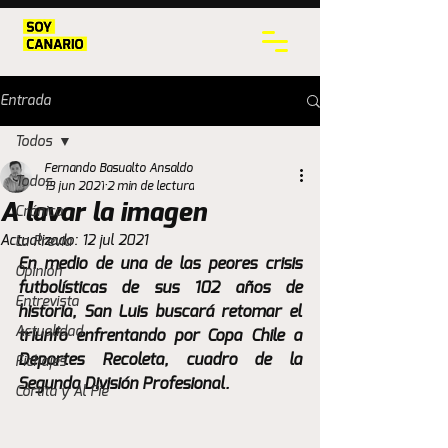
Entrada
Todos
Fernando Basualto Ansaldo
Todos
13 jun 2021
2 min de lectura
A lavar la imagen
Crónica
Actualizado:
12 jul 2021
La Previa
En medio de una de las peores crisis 
Opinión
futbolísticas de sus 102 años de 
Entrevista
historia, San Luis buscará retomar el 
Actualidad
triunfo enfrentando por Copa Chile a 
Deportes Recoleta, cuadro de la 
Fichajes
Segunda División Profesional.
Cortita y Al Pie