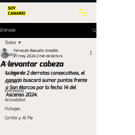
Entrada
Todos
Fernando Basualto Ansaldo
Todos
27 may 2024
2 min de lectura
A levantar cabeza
Crónica
La Previa
Luego de 2 derrotas consecutivas, el 
canario buscará sumar puntos frente 
Opinión
a San Marcos por la fecha 14 del 
Entrevista
Ascenso 2024.
Actualidad
Fichajes
Cortita y Al Pie