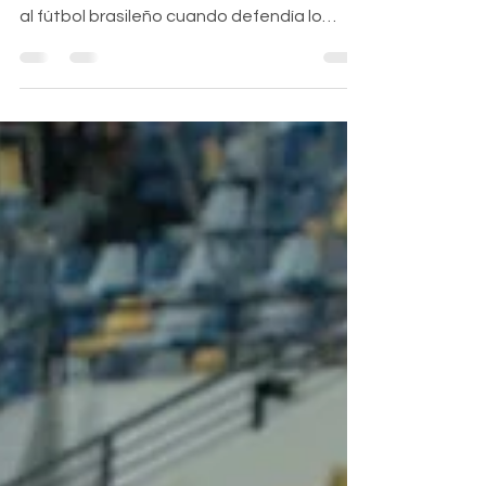
Patricio Yañez habló en su programa "El
Camarín de Pato" sobre su frustrado paso
al fútbol brasileño cuando defendía lo
camiseta de San Luis de Quillota Patricio
Yáñez lo recuerda con absoluta claridad.
Mientras defendía la camiseta de San Luis,
estuvo a punto de protagonizar uno de los
traspasos más importantes de la época.
Cruzeiro presentó una oferta concreta de
800 mil dólares, una cifra extraordinaria
para aquellos años. Todo estaba
prácticamente acordado; incluso, el de