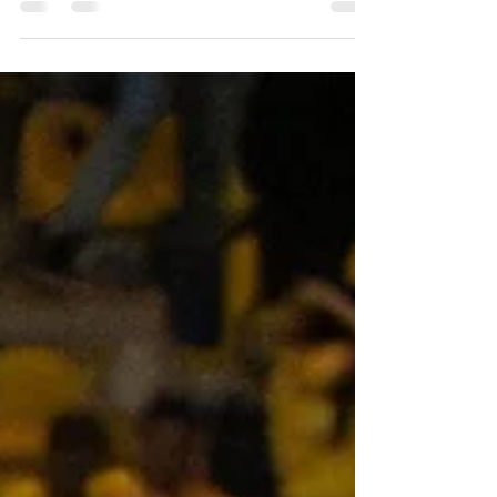
de San Luis de Quillota, conversamos con
Benjamín Meneses sobre sus sensaciones,
sus sueños y el apoyo de su familia en este
importante paso de su carrera. Fotografía:
Diyanira Olguín / @SoyCanario Con apenas
14 años, estudiante de Primero Medio en el
Colegio Valle del Aconcagua de Quillota,
Benjamín Meneses vivió un momento que
difícilmente olvidará. El joven canterano
hizo su debut profesional con San Luis de
Quillota al ingresar a