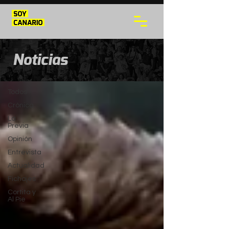
NOTICIAS
Noticias
Todos
Todos
Crónica
La
Previa
Opinión
Entrevista
Actualidad
Fichajes
Cortita y
Al Pie