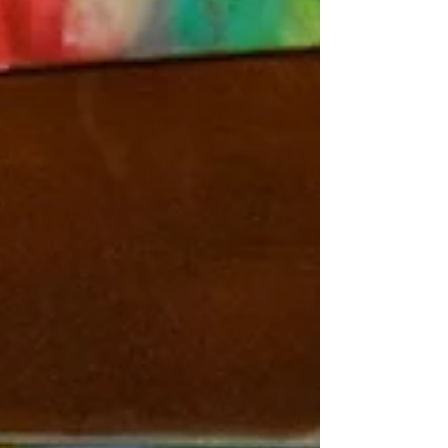
cerca de 2.500 espectadores, San Luis de
Quillota no dejó dudas y aplastó con
autoridad a Unión San Felipe por 4-0, en
una actuación que tuvo sello claro: fútbol,
jerarquía… y protagonismo de la cantera
canaria. Desde el arranque, el equipo
dirigido por Humberto Suazo impuso co