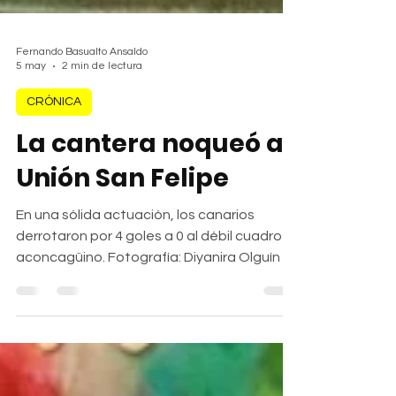
Fernando Basualto Ansaldo
5 may
2 min de lectura
CRÓNICA
La cantera noqueó a
Unión San Felipe
En una sólida actuación, los canarios
derrotaron por 4 goles a 0 al débil cuadro
aconcagüino. Fotografía: Diyanira Olguín /
@SoyCanario En una tarde redonda en el
Estadio Lucio Fariña Fernández, y ante