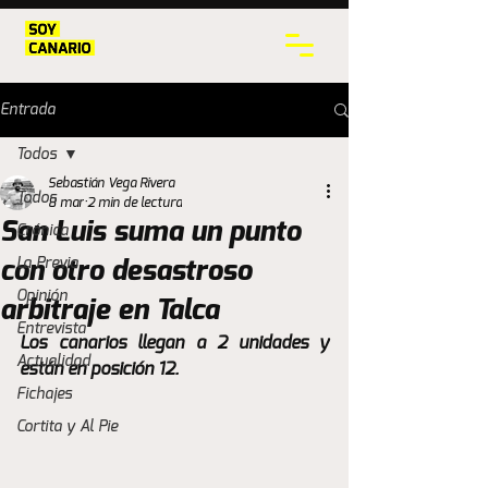
Entrada
Todos
Sebastián Vega Rivera
Todos
8 mar
2 min de lectura
San Luis suma un punto
Crónica
La Previa
con otro desastroso
Opinión
arbitraje en Talca
Entrevista
Los canarios llegan a 2 unidades y 
Actualidad
están en posición 12. 
Fichajes
Cortita y Al Pie