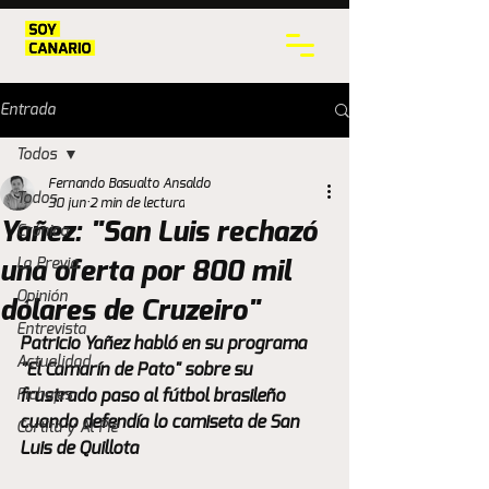
Entrada
Todos
Fernando Basualto Ansaldo
Todos
30 jun
2 min de lectura
Yañez: "San Luis rechazó
Crónica
La Previa
una oferta por 800 mil
Opinión
dólares de Cruzeiro"
Entrevista
Patricio Yañez habló en su programa 
Actualidad
"El Camarín de Pato" sobre su 
Fichajes
frustrado paso al fútbol brasileño 
cuando defendía lo camiseta de San 
Cortita y Al Pie
Luis de Quillota