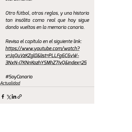
Otro fútbol, otras reglas, y una historia 
tan insólita como real que hoy sigue 
dando vueltas en la memoria canaria.
Revisa el capítulo en el siguiente link: 
https://www.youtube.com/watch?
v=JqQuVzKZgl0&list=PLLFg6C6vW-
3NxN-i7KNnKozhYSMhZ7IvQ&index=25
#SoyCanario
Actualidad
Ver todo
Entradas recientes