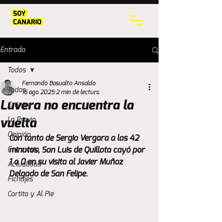
Entrada
Todos
Fernando Basualto Ansaldo
Todos
16 ago 2025
2 min de lectura
Luvera no encuentra la
Crónica
La Previa
vuelta
Opinión
Con tanto de Sergio Vergara a los 42 
Entrevista
minutos, San Luis de Quillota cayó por 
1 a 0 en su visita al Javier Muñoz 
Actualidad
Delgado de San Felipe.
Fichajes
Cortita y Al Pie